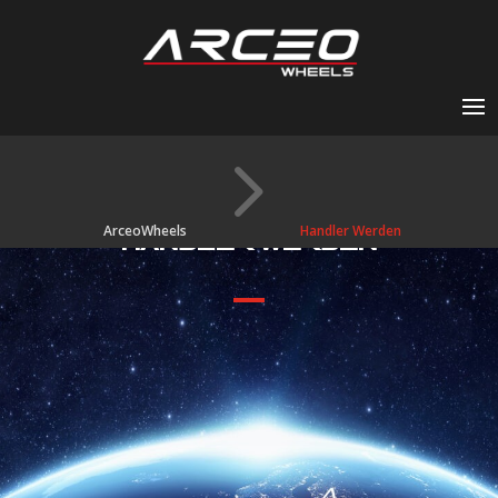
5
ArceoWheels
Handler Werden
HANDLER WERDEN