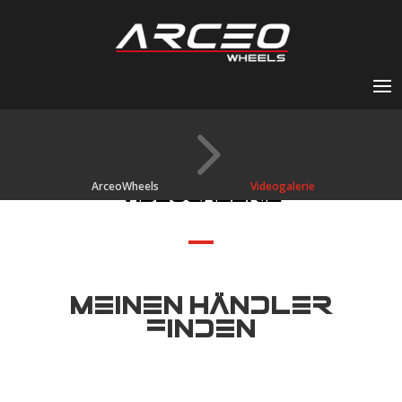
5
ArceoWheels
Videogalerie
Videogalerie
MEINEN HÄNDLER
FINDEN
Get the best
wheel models